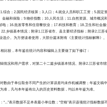
1.综合；2.国民经济核算；3.人口；4.就业人员和职工工资；5.固
、金融和保险；9.物价指数；10.人民生活；11.自然资源、城市概况和
和邮电；16.批发零售和住宿餐饮业；17.科技和教育；18.卫生和社会服
；22.乡镇基本情况；附录1.江苏省市、县主要经济指标；附录2.江
企业选介。为方便读者使用，大部分篇末附有《主要统计指标解释》。
鉴》相比较，本年鉴在统计内容和编辑上主要做了如下修订：
辑情况和用户需求，对第二十二篇乡镇基本情况、附录2.江苏省市
对数由于单位取舍不同产生的计算误差均未作机械调整；年鉴文稿
为准，凡与本年鉴有出入的历史资料数据，均以本年鉴为准。
“...”表示数据不足本表最小单位数；“空格”表示该项统计指标数据