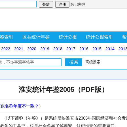
忘记密码
鉴索引
区县统计年鉴
统计公报
统计公报索引
帮
2022
2021
2020
2019
2018
2017
2016
2015
2014
201
高级搜索
淮安统计年鉴2005（PDF版）
度跟名称年度不一致？
）
05》（以下简称《年鉴》）是系统反映淮安市2005年国民经济和社会
必备的工具书，也是社会各界了解淮安、认识淮安的重要窗口。