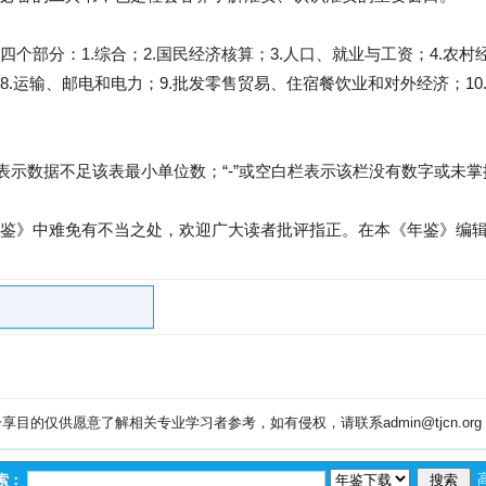
个部分：1.综合；2.国民经济核算；3.人口、就业与工资；4.农村经
.运输、邮电和电力；9.批发零售贸易、住宿餐饮业和对外经济；10.财
。
表示数据不足该表最小单位数；“-”或空白栏表示该栏没有数字或未掌
鉴》中难免有不当之处，欢迎广大读者批评指正。在本《年鉴》编
目的仅供愿意了解相关专业学习者参考，如有侵权，请联系admin@tjcn.or
索：