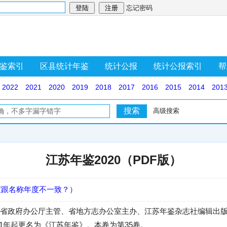
忘记密码
鉴索引
区县统计年鉴
统计公报
统计公报索引
帮
2022
2021
2020
2019
2018
2017
2016
2015
2014
201
高级搜索
江苏年鉴2020（PDF版）
度跟名称年度不一致？
）
省政府办公厅主管、省地方志办公室主办、江苏年鉴杂志社编辑出版的
91年起更名为《江苏年鉴》。本卷为第35卷。