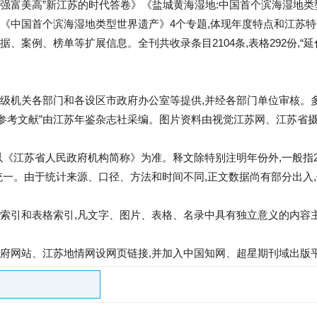
写“强富美高”新江苏的时代答卷》《盐城黄海湿地:中国首个滨海湿地
《中国首个滨海湿地类型世界遗产》4个专题,体现年度特点和江苏特色
案例、榜单等扩展信息。全刊共收录条目2104条,表格292份,“延伸阅
。
级机关各部门和各设区市政府办公室等提供,并经各部门单位审核。
料”“参考文献”由江苏年鉴杂志社采编。图片资料由视觉江苏网、江苏
以《江苏省人民政府机构简称》为准。释文除特别注明年份外,一般指2
统一。由于统计来源、口径、方法和时间不同,正文数据尚有部分出入
索引和表格索引,凡文字、图片、表格、名录中具有独立意义的内容主
府网站、江苏地情网设网页链接,并加入中国知网、超星期刊域出版