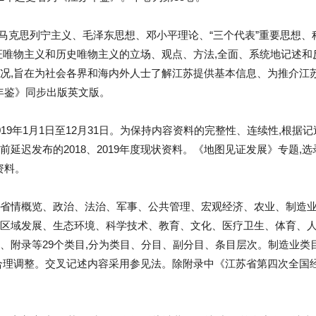
)》以马克思列宁主义、毛泽东思想、邓小平理论、“三个代表”重要思想
证唯物主义和历史唯物主义的立场、观点、方法,全面、系统地记述和反
况,旨在为社会各界和海内外人士了解江苏提供基本信息、为推介江
苏年鉴》同步出版英文版。
19年1月1日至12月31日。为保持内容资料的完整性、连续性,根据
延迟发布的2018、2019年度现状资料。《地图见证发展》专题,选录1
资料。
省情概览、政治、法治、军事、公共管理、宏观经济、农业、制造业
区域发展、生态环境、科学技术、教育、文化、医疗卫生、体育、
、附录等29个类目,分为类目、分目、副分目、条目层次。制造业类
合理调整。交叉记述内容采用参见法。除附录中《江苏省第四次全国