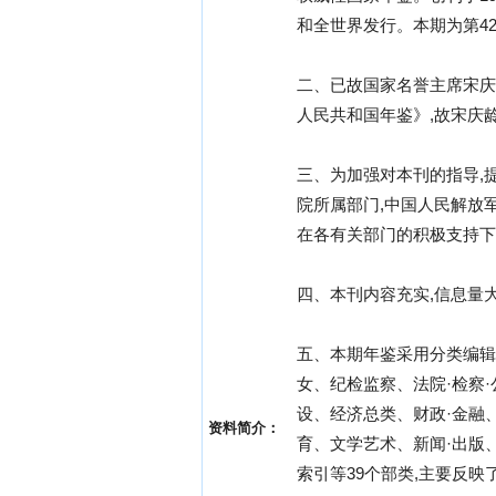
和全世界发行。本期为第4
二、已故国家名誉主席宋庆
人民共和国年鉴》,故宋庆
三、为加强对本刊的指导,提
院所属部门,中国人民解放
在各有关部门的积极支持下
四、本刊内容充实,信息量
五、本期年鉴采用分类编辑
女、纪检监察、法院·检察·
设、经济总类、财政·金融
资料简介：
育、文学艺术、新闻·出版
索引等39个部类,主要反