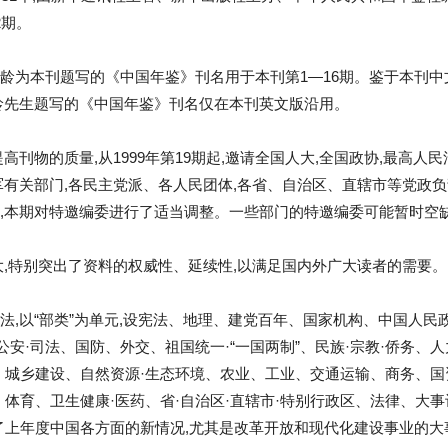
2期。
龄为本刊题写的《中国年鉴》刊名用于本刊第1—16期。鉴于本刊中
龄先生题写的《中国年鉴》刊名仅在本刊英文版沿用。
高刊物的质量,从1999年第19期起,邀请全国人大,全国政协,最高
军有关部门,各民主党派、各人民团体,各省、自治区、直辖市等党政
,本期对特邀编委进行了适当调整。一些部门的特邀编委可能暂时空
大,特别突出了资料的权威性、延续性,以满足国内外广大读者的需要。
法,以“部类”为单元,设宪法、地理、建党百年、国家机构、中国人民
公安·司法、国防、外交、祖国统一·“一国两制”、民族·宗教·侨务
、城乡建设、自然资源·生态环境、农业、工业、交通运输、商务、
、体育、卫生健康·医药、省·自治区·直辖市·特别行政区、法律、大
映了上年度中国各方面的新情况,尤其是改革开放和现代化建设事业的大