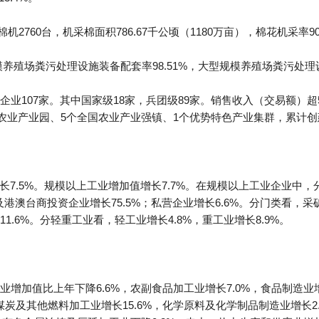
机2760台，机采棉面积786.67千公顷（1180万亩），棉花机采率90
模养殖场粪污处理设施装备配套率98.51%，大型规模养殖场粪污处理
业107家。其中国家级18家，兵团级89家。销售收入（交易额）超5
代农业产业园、5个全国农业产业强镇、1个优势特色产业集群，累计创建
年增长7.5%。规模以上工业增加值增长7.7%。在规模以上工业企业
及港澳台商投资企业增长75.5%；私营企业增长6.6%。分门类看，采矿
.6%。分轻重工业看，轻工业增长4.8%，重工业增长8.9%。
增加值比上年下降6.6%，农副食品加工业增长7.0%，食品制造业增
油、煤炭及其他燃料加工业增长15.6%，化学原料及化学制品制造业增长2