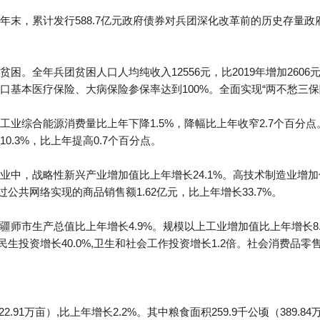
年末，累计发行588.7亿元政府债券对兵团深化改革前的历史存量
。全年兵团贫困人口人均纯收入12556元，比2019年增加2606元，
口基本医疗保险、大病保险参保率达到100%。全面实现“两不愁三保
工业综合能源消费量比上年下降1.5%，降幅比上年收窄2.7个百分
.3%，比上年提高0.7个百分点。
中，战略性新兴产业增加值比上年增长24.1%。高技术制造业增加值
过公共网络实现的商品销售额1.62亿元，比上年增长33.7%。
师市生产总值比上年增长4.9%。规模以上工业增加值比上年增长8
%,民生投资增长40.0%,卫生和社会工作投资增长1.2倍。社会消费品零
22.91万亩）,比上年增长2.2%。其中粮食面积259.9千公顷（389.84