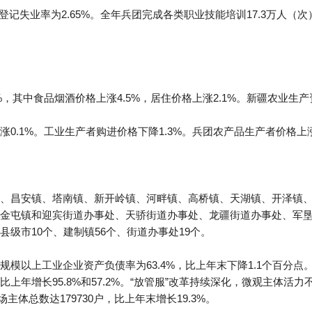
镇登记失业率为2.65%。全年兵团完成各类职业技能培训17.3万人（
，其中食品烟酒价格上涨4.5%，居住价格上涨2.1%。新疆农业生产
0.1%。工业生产者购进价格下降1.3%。兵团农产品生产者价格上涨
、昌安镇、塔南镇、新开岭镇、河畔镇、高桥镇、天湖镇、开泽镇
金屯镇和迎宾街道办事处、天骄街道办事处、龙疆街道办事处、军垦
级市10个、建制镇56个、街道办事处19个。
模以上工业企业资产负债率为63.4%，比上年末下降1.1个百分
上年增长95.8%和57.2%。“放管服”改革持续深化，微观主体活
场主体总数达179730户，比上年末增长19.3%。