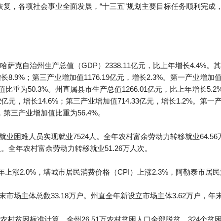
快恢复，各项社会事业全面发展，“十三五”规划主要目标任务顺利完
克自治州生产总值（GDP）2338.11亿元，比上年增长4.4%。其
，增长8.9%；第三产业增加值1176.19亿元，增长2.3%。第一产业增
比重为50.3%。州直属县市生产总值1266.01亿元，比上年增长5.2
22亿元，增长14.6%；第三产业增加值714.33亿元，增长1.2%。
%，第三产业增加值比重为56.4%。
就业困难人员实现就业7524人。全年农村富余劳动力转移就业64.56
。全年农村富余劳动力转移就业51.26万人次。
上涨2.0%，塔城市居民消费价格（CPI）上涨2.3%，阿勒泰市居民消
末市场主体总数33.18万户。州直全年新设立市场主体3.62万户，年末
村贫困标准计算，全州26.51万农村贫困人口全部脱贫，324个贫