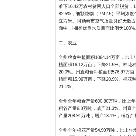
准下16.42万农村贫困人口全部脱贫
82.5%，细颗粒物（PM2.5）平均浓
立方米。阿勒泰市空气质量良好天数占全
面中，Ⅰ-Ⅲ类优良水质断面比例为100
二、农业
全州粮食种植面积1084.14万亩，比上年
植面积16.12万亩，下降21.5%。棉花
20.0%。州直粮食种植面积576.87万
植面积15.98万亩，下降20.9%。棉花
21.1%。
全州全年粮食产量600.80万吨，比上年增
稻谷产量8.8万吨，减产21.3%。州直全
产量208.91万吨，增产13.1%；稻谷产
全州全年棉花产量54.99万吨，比上年增