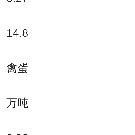
14.8
禽蛋
万吨