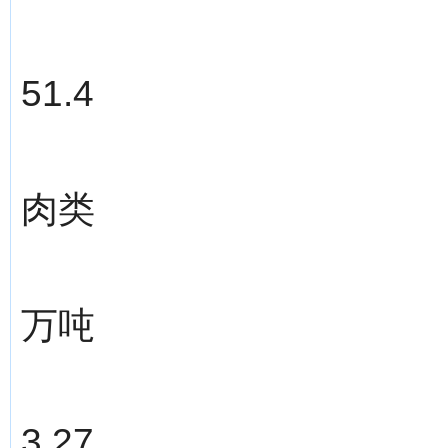
51.4
肉类
万吨
3.27