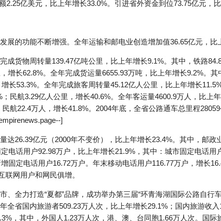
2.25亿美元，比上年增长33.0%。引进省外资金到位73.75亿元，比
展的功能不断增强。全年运输和邮电业创造增加值36.65亿元，比上年
物周转量139.47亿吨公里，比上年增长9.1%。其中，铁路84.86
，增长62.8%。全年完成货运量6655.93万吨，比上年增长9.2%。其
吨，增长53.3%。全年完成旅客周转量45.12亿人公里，比上年增长11.
.7%；民航3.29亿人公里，增长40.6%。全年客运量4600.9万人，比上
3%；民航22.4万人，增长41.8%。2004年底，全省公路通车总里程28
renews.page--]
26.39亿元（2000年不变价），比上年增长23.4%。其中，邮政业
末固定电话用户92.98万户，比上年增长21.9%，其中：城市固定电话用户
新增固定电话用户16.72万户。年末移动电话用户116.77万户，增长16
，互联网用户和网民俱增。
、全力打造“夏都”品牌，成功举办第三届“环青海湖国际公路自行车
省国内旅游者509.23万人次，比上年增长29.1%；国内旅游收入19
3.3%，其中，外国人1.23万人次，港、澳、台同胞1.66万人次。国