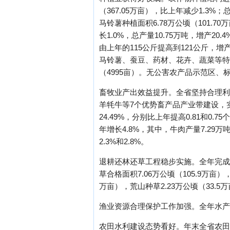
（367.05万亩），比上年减少1.3%
马铃薯种植面积6.78万公顷（101.70
长1.0%，总产量10.75万吨，增产20.
由上年的115公斤提高到121公斤，增产5
马铃薯、蚕豆、药材、花卉、蔬菜等特色
（4995亩）。无公害农产品示范区、标
畜牧业产出效益提升。全省坚持合理利
羊牦牛等7个优势畜产品产业带建设，
24.49%，分别比上年提高0.81和0.
年增长4.8%，其中，牛肉产量7.29万
2.3%和2.8%。
退耕还林还草工程稳步实施。全年完成人工
草合格面积7.06万公顷（105.9万亩）
万亩），荒山种草2.23万公顷（33.5
渔业资源合理保护工作加强。全年水产品产
农田水利建设态势看好。年末全省农田有