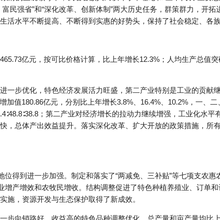
、富民强省”和“深化改革、创新体制”两大历史任务，群策群力，开
生活水平不断提高、不断得到实惠的好势头，保持了社会稳定、各
5.73亿元，按可比价格计算，比上年增长12.3%；人均生产总值突破
进一步优化，特色经济发展活力旺盛，第二产业特别是工业的贡献继续
增加值180.86亿元，分别比上年增长3.8%、16.4%、10.2%，
转变为12.4∶48.8∶38.8；第二产业对经济增长的拉动力继续增强，工
快，总体产出效益提升。落实深化改革、扩大开放的政策措施，所
础地位得到进一步加强。制定和落实了“两减免、三补贴”等七项支农
牧业增产增效和农牧民增收。结构调整促进了特色种植养殖业、订单
实施，资源开发与生态保护取得了新成效。
一步向销路好、收益高的特色品种调整优化，总产量和亩产量均比上年