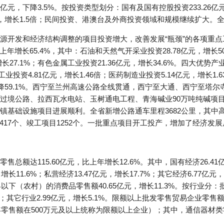
.44亿元，下降3.5%。按投资类型划分：国有及国有控股投资233.26亿
亿元，增长1.5倍；民间投资、港澳台及外商投资领域和规模继续扩大。全
源开发和经济结构调整的项目投资增大，改善发展“瓶颈”的各项重
上年增长65.4%，其中：石油和天然气开采业投资28.78亿元，增长50
，增长27.1%；有色金属工业投资21.36亿元，增长34.6%。四大优势
业投资4.81亿元，增长1.46倍；医药制造业投资5.14亿元，增长1.
元，下降59.1%。西宁至兰州高速公路全线贯通，西宁至大通、西宁至
过境公路、拉西瓦水电站、玉树通电工程、青海碱业90万吨纯碱项
镇基础设施项目进展顺利。全省新增公路通车里程3682公里，其中
1417个、竣工项目1252个。一批重点项目开工投产，增加了经济发
额达115.60亿元，比上年增长12.6%。其中，国有经济26.41亿元
，增长11.6%；私营经济13.47亿元，增长17.7%；其它经济6.77
及县以下（农村）的消费品零售额40.65亿元，增长11.3%。按行业分：
.1%；其它行业2.99亿元，增长5.1%。限额以上批发零售贸易企业零售额
年零售额在500万元及以上统称为限额以上企业）；其中，通信器材类