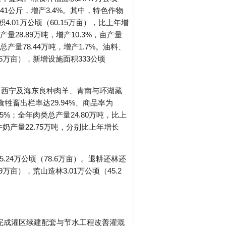
241公斤，增产3.4%。其中，特色作物
积4.01万公顷（60.15万亩），比上年增
产量28.89万吨，增产10.3%，亩产量
总产量78.44万吨，增产1.7%。油料、
5万亩），新增设施面积333公顷
了西宁及海东良种肉羊、青南与环湖藏
畜出栏率达29.94%、商品率为
05%；全年肉类总产量24.80万吨，比上
、牛奶产量22.75万吨，分别比上年增长
.24万公顷（78.6万亩）。退耕还林还
9万亩），荒山造林3.01万公顷（45.2
内完成灌区续建配套与节水工程改善灌溉