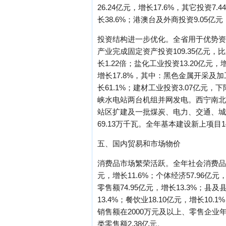
26.24亿元，增长17.6%，其它投资7
长38.6%；港澳台及外商投资9.05
投资结构进一步优化。全省用于优势资
产业完成固定资产投资109.35亿元，比
长1.22倍；盐化工业投资13.20亿元
增长17.8%，其中：黑色金属开采及加工
长61.1%；建材工业投资3.07亿
峡水电站两台机组并网发电。西宁南北
站区扩建及一批煤炭、电力、交通、城
69.13万千瓦。全年基本建设新上项目
五、国内贸易和市场物价
消费品市场繁荣活跃。全年社会消费品零售总
元，增长11.6%；个体经济57.96亿元
零售额74.95亿元，增长13.3%；县
13.4%；餐饮业18.10亿元，增长10
销售额在2000万元及以上、零售企业
类零售额2.38亿元。