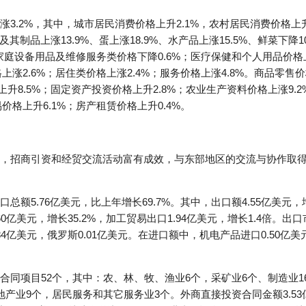
3.2%，其中，城市居民消费价格上升2.1%，农村居民消费价格上
及其制品上涨13.9%、蛋上涨18.9%、水产品上涨15.5%、鲜菜下降
%；家庭设备用品及维修服务类价格下降0.6%；医疗保健和个人用品价格
上涨2.6%；居住类价格上涨2.4%；服务价格上涨4.8%。商品零售
上升8.5%；固定资产投资价格上升2.8%；农业生产资料价格上涨9.
价格上升6.1%；房产租赁价格上升0.4%。
，招商引资和经贸交流活动富有成效，与东部地区的交流与协作取
额5.76亿美元，比上年增长69.7%。其中，出口额4.55亿美元，增
60亿美元，增长35.2%，加工贸易出口1.94亿美元，增长1.4倍。出
0.84亿美元，俄罗斯0.01亿美元。在进口额中，机电产品进口0.50亿
合同项目52个，其中：农、林、牧、渔业6个，采矿业6个、制造业1
地产业9个，居民服务和其它服务业3个。外商直接投资合同金额3.5