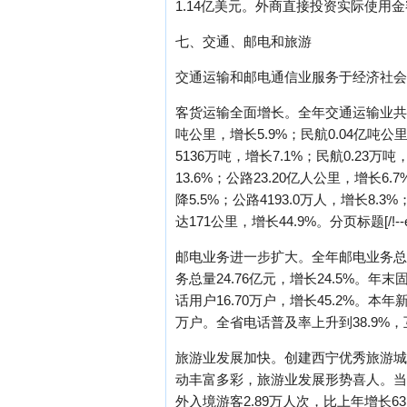
1.14亿美元。外商直接投资实际使用金额
七、交通、邮电和旅游
交通运输和邮电通信业服务于经济社会发
客货运输全面增长。全年交通运输业共完成货
吨公里，增长5.9%；民航0.04亿吨公里
5136万吨，增长7.1%；民航0.23万
13.6%；公路23.20亿人公里，增长6
降5.5%；公路4193.0万人，增长8.
达171公里，增长44.9%。分页标题[/!--empi
邮电业务进一步扩大。全年邮电业务总量达
务总量24.76亿元，增长24.5%。年
话用户16.70万户，增长45.2%。本年
万户。全省电话普及率上升到38.9%
旅游业发展加快。创建西宁优秀旅游城市
动丰富多彩，旅游业发展形势喜人。当年全
外入境游客2.89万人次，比上年增长6