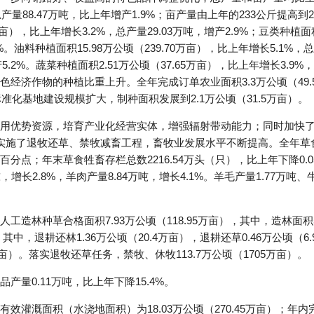
；总产量88.47万吨，比上年增产1.9%；亩产量由上年的233公斤提高到
万亩），比上年增长3.2%，总产量29.03万吨，增产2.9%；豆类种植面
4%。油料种植面积15.98万公顷（239.70万亩），比上年增长5.1%，总
.2%。蔬菜种植面积2.51万公顷（37.65万亩），比上年增长3.9%，
经济作物的种植比重上升。全年完成订单农业面积3.3万公顷（49.
准化基地建设规模扩大，制种面积发展到2.1万公顷（31.5万亩）。
用优势资源，培育产业化经营实体，增强辐射带动能力；同时加快
实施了退牧还草、禁牧减畜工程，畜牧业发展水平不断提高。全年草食牲
75个百分点；年末草食牲畜存栏总数2216.54万头（只），比上年下降0.
吨，增长2.8%，羊肉产量8.84万吨，增长4.1%。羊毛产量1.77万吨
造林种草合格面积7.93万公顷（118.95万亩），其中，造林面积5
，其中，退耕还林1.36万公顷（20.4万亩），退耕还草0.46万公顷（6.
万亩）。落实退牧还草任务，禁牧、休牧113.7万公顷（1705万亩）。
量0.11万吨，比上年下降15.4%。
效灌溉面积（水浇地面积）为18.03万公顷（270.45万亩）；年