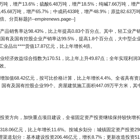
3万吨，增产13.6%；硫酸6.48万吨，增产18.5%；纯碱7.66万吨，增产
145.68万吨，增产65.7%；中成药433吨，增产48.9%；原盐82.63万
页标题[/!--empirenews.page--]
销售率达98.43%，比上年提高0.83个百分点。其中，轻工业产销率
；国有及国有控股企业产销率达99.5%，提高1.8个百分点，大中型企业
业品出****货值17.87亿元，比上年增长4倍。
济效益综合指数为170.51，比上年上升49.87点；全年实现利润3
成效。
加值68.42亿元，按可比价格计算，比上年增长4.4%。全省具有资
个，国有及国有控股企业99个。房屋建筑施工面积447.09万平方米，其
投资方向，加快重点项目建设，全省固定资产投资继续保持较快增
8.06亿元，比上年增长11.6%。按城乡划分：城镇固定资产投资298
管理渠道划分：基本建设投资206.46亿元，增长8.7%；更新改造投资51