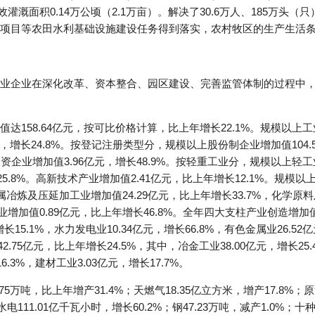
有效灌溉面积0.14万公顷（2.1万亩）。解决了30.6万人、185万
项目等农田水利基础设施建设任务得到落实，农村牧区的生产生活
业企业在深化改革、资本整合、园区建设、完善监管体制的过程中
158.64亿元，按可比价格计算，比上年增长22.1%。规模以上工业增
元，增长24.8%。按登记注册类型分，规模以上股份制企业增加值104.
台投资企业增加值3.96亿元，增长48.9%。按轻重工业分，规模以上轻
%和25.8%。高新技术产业增加值2.41亿元，比上年增长12.1%。
金属冶炼及压延加工业增加值24.29亿元，比上年增长33.7%，化学原
增加值0.89亿元，比上年增长46.8%。全年四大支柱产业创造增加值7
15.1%，水力发电业10.34亿元，增长66.8%，有色金属业26.52亿
2.75亿元，比上年增长24.5%，其中，冶金工业38.00亿元，增长25
6.3%，建材工业3.03亿元，增长17.7%。
万吨，比上年增产31.4%；天燃气18.35亿立方米，增产17.8%；原油
水电111.01亿千瓦小时，增长60.2%；钢47.23万吨，减产1.0%；十