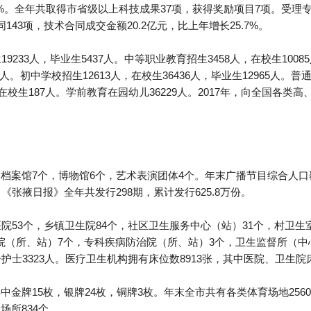
14%。全年共取得市省级以上科技成果37项，获得奖励项目7项。受理专
143项，技术合同成交金额20.2亿元，比上年增长25.7%。
9233人，毕业生5437人。中等职业教育招生3458人，在校生1008
47人。初中学校招生12613人，在校生36436人，毕业生12965人。普通
，在校生187人。学前教育在园幼儿36229人。2017年，向全国各类高
档案馆7个，博物馆6个，艺术表演团体4个。年末广播节目综合人口覆
户。《张掖日报》全年共发行298期，累计发行625.8万份。
医院53个，乡镇卫生院84个，社区卫生服务中心（站）31个，村卫生室
（所、站）7个，专科疾病防治院（所、站）3个，卫生监督所（中心
护士3323人。医疗卫生机构拥有床位数8913张，其中医院、卫生院床
中金牌15枚，银牌24枚，铜牌3枚。年末全市共有各类体育场地256
场所834个。