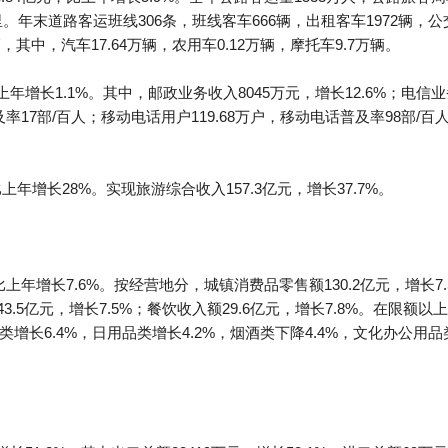
里。年末道路客运班线306条，班线客车666辆，出租客车1972辆，公
辆，其中，汽车17.64万辆，农用车0.12万辆，摩托车9.7万辆。
年增长1.1%。其中，邮政业务收入8045万元，增长12.6%；电信业务
率17部/百人；移动电话用户119.68万户，移动电话普及率98部/百
年增长28%。实现旅游综合收入157.3亿元，增长37.7%。
比上年增长7.6%。按经营地分，城镇消费品零售额130.2亿元，增长7
43.5亿元，增长7.5%；餐饮收入额29.6亿元，增长7.8%。在限
品类增长6.4%，日用品类增长4.2%，烟酒类下降4.4%，文化办公用品