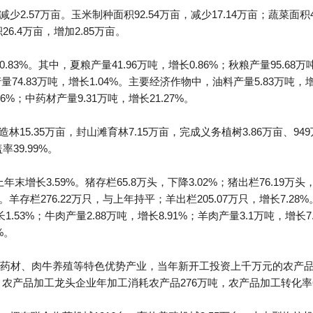
少2.57万亩。玉米制种面积92.54万亩，减少17.14万亩；蔬菜面积4
26.4万亩，增加2.85万亩。
.83%。其中，夏粮产量41.96万吨，增长0.86%；秋粮产量95.68
产量74.83万吨，增长1.04%。主要经济作物中，油料产量5.83万吨，增
.16%；中药材产量9.31万吨，增长21.27%。
林15.35万亩，封山滩育林7.15万亩，完成义务植树3.86万亩、94
39.99%。
末增长3.59%。猪存栏65.8万头，下降3.02%；猪出栏76.19万头，
54%。羊存栏276.22万只，与上年持平；羊出栏205.07万只，增长7.2
1.53%；牛肉产量2.88万吨，增长8.91%；羊肉产量3.1万吨，增长7
%。
药材、肉牛养殖等特色优势产业，当年新开工投资上千万元的农产品
户，农产品加工龙头企业年加工消耗农产品276万吨，农产品加工转化率