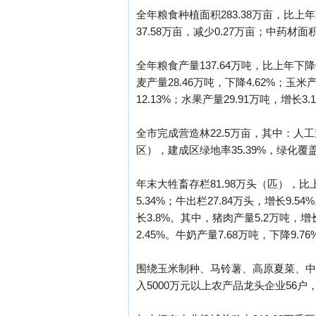
全年粮食种植面积283.38万亩，比上年减
37.58万亩，减少0.27万亩；中药材面积
全年粮食产量137.64万吨，比上年下降0
麦产量28.46万吨，下降4.62%；玉米
12.13%；水果产量29.91万吨，增长3
全市完成营造林22.5万亩，其中：人工造
区），建成区绿地率35.39%，绿化覆盖率
年末大牲畜存栏81.98万头（匹），比上年
5.34%；牛出栏27.84万头，增长9.
长3.8%。其中，猪肉产量5.2万吨，增长
2.45%。牛奶产量7.68万吨，下降9.76
围绕玉米制种、马铃薯、高原夏菜、中
入5000万元以上农产品龙头企业56