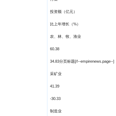
投资额（亿元）
比上年增长（%）
农、林、牧、渔业
60.38
34.83分页标题[/!--empirenews.page--]
采矿业
41.39
-30.33
制造业