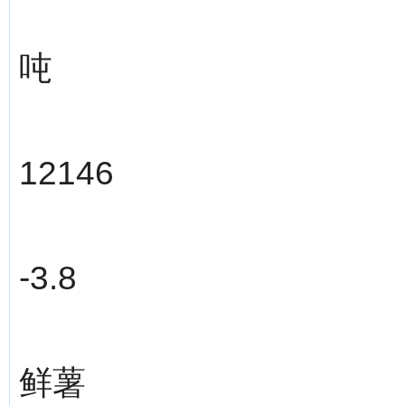
吨
12146
-3.8
鲜薯