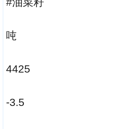
#油菜籽
吨
4425
-3.5