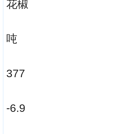
花椒
吨
377
-6.9