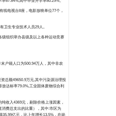
67.84%,高中毕业升学率80.29%。
有线电视台8座，电影放映单位77个，
拥有卫生专业技术人员29人。
市各级组织举办县级及以上各种运动竞赛
末户籍人口为500.94万人，其中非农
总额49650.9万元,其中污染源治理投
放达标率79.0%,工业固体废物综合利
均纯收入4369元，剔除价格上涨因素，
庭消费总支出的比重），其中:市区为
35.99亿元，比上年增长13.5%，在岗