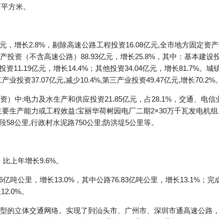
万平方米。
元，增长2.8%，剔除高速公路工程投资16.08亿元,全市地方固定资产投
资（不含高速公路）88.93亿元，增长25.8%，其中：基本建设投资3
发投资11.19亿元，增长14.4%；其他投资34.04亿元，增长81.7
产业投资37.07亿元,减少10.4%,第三产业投资49.47亿元,增长70.2%
:电力及水生产和供应投资21.85亿元，占28.1%，交通、电信业投资
新增的主要生产能力或工程效益:宝丽华荷树园电厂二期2×30万千瓦发电机组,
段58公里,行政村水泥路750公里;防洪堤5公里等。
，比上年增长9.6%。
亿吨公里，增长13.0%，其中公路76.83亿吨公里，增长13.1%；完
12.0%。
型的立体交通网络。实现了到汕头市、广州市、深圳市通高速公路，