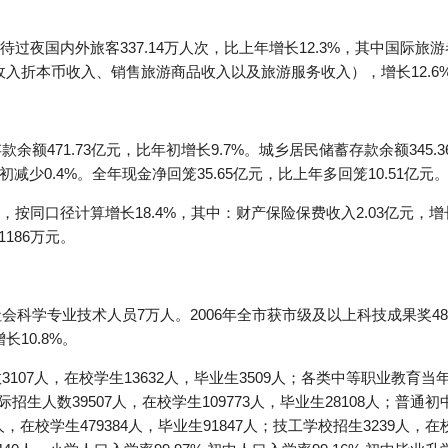
夜国内外旅客337.14万人次，比上年增长12.3%，其中国际旅游者7.
汇收入折本币收入、销售旅游商品收入以及旅游服务收入），增长12.6
余额471.73亿元，比年初增长9.7%。城乡居民储蓄存款余额345.
初减少0.4%。全年现金净回笼35.65亿元，比上年多回笼10.51亿元
元，按同口径计算增长18.4%，其中：财产保险保费收入2.03亿元，增长
1186万元。
社会科学专业技术人员7万人。2006年全市获市级及以上科技成果奖4
长10.8%。
3107人，在校学生13632人，毕业生3509人；各类中等职业教育当
际招生人数39507人，在校学生109773人，毕业生28108人；普通初中
人，在校学生479384人，毕业生91847人；技工学校招生3239人，在