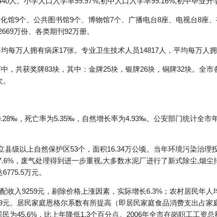
0人。小学人口入学率99.97%,初中人口入学率99.16%,初中毕业升学率
化馆9个、公共图书馆9个、博物馆7个、广播电台8座、电视台8座、
2669万份、各类期刊92万册。
平均每万人拥有病床17张。专业卫生技术人员14817人，平均每万人
赛中，共获奖牌83块，其中：金牌25块，银牌26块，铜牌32块。全
次。
28‰，死亡率为5.35‰，自然增长率为4.93‰。公安部门统计全市年
立县级以上自然保护区53个，面积16.34万公顷。当年环境污染治理投资
7.6%，废气处理得到进一步重视,大多数水泥厂进行了新式除尘,烟尘排
6775.5万元。
收入9259元，剔除价格上涨因素，实际增长6.3%；农村居民年人
279元。居民家庭恩格尔系数有所提高（即居民家庭食品消费支出占家
居民为45.6%，比上年降低1.3个百分点。2006年全市在岗职工工资总额