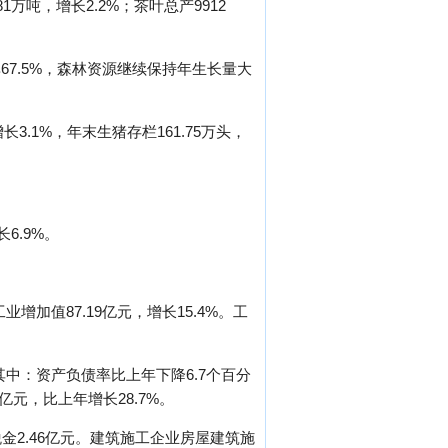
.81万吨，增长2.2%；茶叶总产9912
盖率67.5%，森林资源继续保持年生长量大
长3.1%，年末生猪存栏161.75万头，
6.9%。
增加值87.19亿元，增长15.4%。工
其中：资产负债率比上年下降6.7个百分
亿元，比上年增长28.7%。
税金2.46亿元。建筑施工企业房屋建筑施