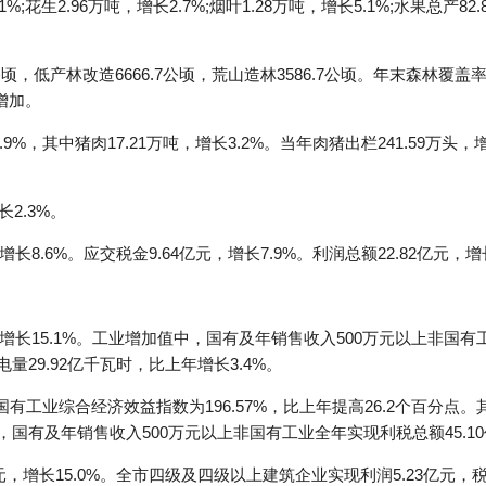
%;花生2.96万吨，增长2.7%;烟叶1.28万吨，增长5.1%;水果总产82
3公顷，低产林改造6666.7公顷，荒山造林3586.7公顷。年末森林覆
增加。
9%，其中猪肉17.21万吨，增长3.2%。当年肉猪出栏241.59万头，增
2.3%。
长8.6%。应交税金9.64亿元，增长7.9%。利润总额22.82亿元，增长
增长15.1%。工业增加值中，国有及年销售收入500万元以上非国有工业
量29.92亿千瓦时，比上年增长3.4%。
有工业综合经济效益指数为196.57%，比上年提高26.2个百分点。
，国有及年销售收入500万元以上非国有工业全年实现利税总额45.10
元，增长15.0%。全市四级及四级以上建筑企业实现利润5.23亿元，