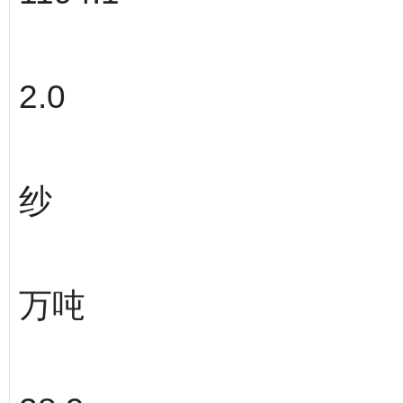
2.0
纱
万吨