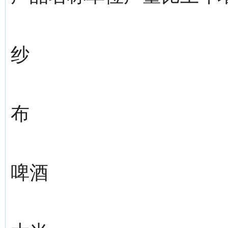
纱
布
啤酒