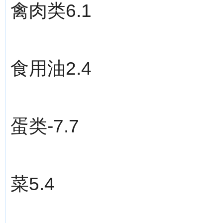
禽肉类6.1
食用油2.4
蛋类-7.7
菜5.4