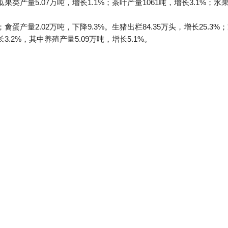
瓜果类产量5.07万吨，增长1.1%；茶叶产量1061吨，增长3.1%；水果
；禽蛋产量2.02万吨，下降9.3%。生猪出栏84.35万头，增长25.3%
长3.2%，其中养殖产量5.09万吨，增长5.1%。