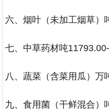
六、烟叶（未加工烟草）吨836
七、中草药材吨11793.00-
八、蔬菜（含菜用瓜）万吨17
九、食用菌（干鲜混合）吨555