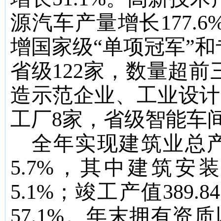
源汽车产量增长
177.6
增国家级“单项冠军”和
省级
122
家，数量超前
造示范企业、工业设计
工厂
8
家，省级智能车
全年实现建筑业总
5.
7
%
，其中建筑安
5.1%
；竣工产值
389.84
57.1%
。年末拥有资质