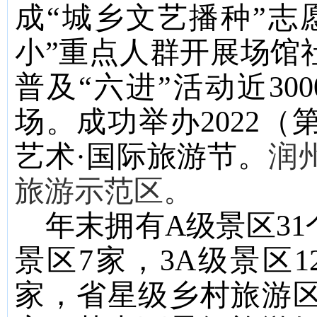
成
“
城乡文艺播种
”
志
小
”
重点人群开展场馆
普及
“
六进
”
活动近
300
场
。
成功举办
2022
（
艺术·国际旅游节。
润
旅游示范区
。
年末拥有
A
级景区
31
景区
7
家，
3A
级景区
1
家，省星级乡村旅游