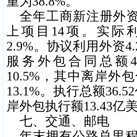
重为
38.8%
。
全年工商新注册外
上项目
14
项。实际
2.9%
。协议利用外资
4.
服务外包合同总额
4
10.5%
，其中离岸外包
13.1%
。执行总额
36.52
岸外包执行额
13.43
亿
七、交通、邮电
年末拥有公路总里