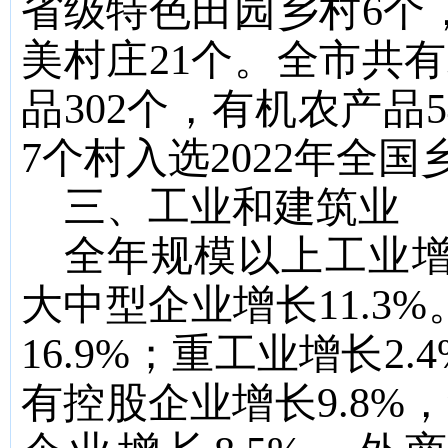
省级特色田园乡村
6
个
美村庄
21
个。
全市共有
品
302
个，有机农产品
5
7
个村入选
2022
年全国
三、工业和建筑业
全年规模以上工业
大中型企业增长
11.3%
16.9%
；重工业增长
2.
有控股
企业增长
9.8%
，