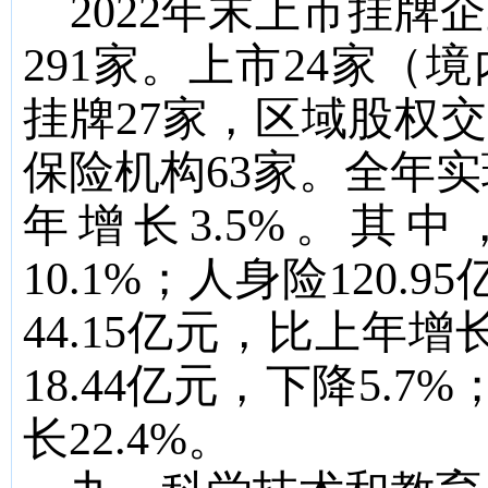
2022
年末上市挂牌企
291
家。上市
24
家（境
挂牌
27
家，区域股权交
保险机构
63
家。全年实
年增长
3.5
%
。其中
10.1
%
；人身险
120.95
44.15
亿元，比上年增
18.44
亿元，
下降
5.7
%
长
22.4
%
。