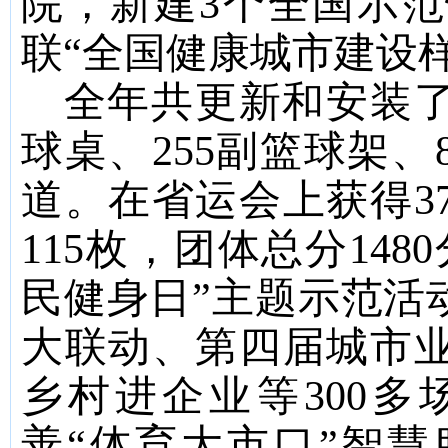
院，新建
3
个全国示范
联
“
全国健康城市建设
全
年
共更新和安装
球桌、
255
副篮球架、
道
。
在省运会上获得
3
115
枚，团体总分
1480
民健身日
”
主题示范活
大联动、第四届城市
乡村进企业
等
300
多
善
“
体育大市口
”
智慧