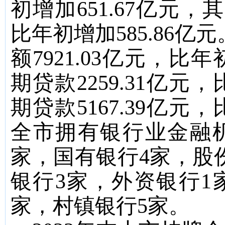
初增加
651.67
亿元，其
比年初增加
585.86
亿元
额
7921.03
亿元，比年
期贷款
2259.31
亿元，
期贷款
5167.39
亿元，
全市拥有银行业金融
家，国有银行
4
家，股
银行
3
家，外资银行
1
家，村镇银行
5
家。