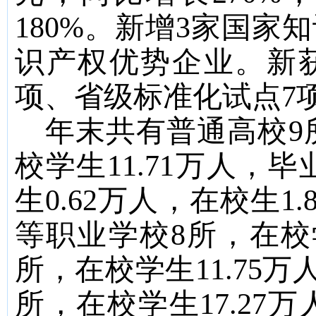
180
%
。新增
3
家国家知
识产权优势企业。新
项、省级标准化试点
7
年末共有普通高校
9
校学生
11.71
万人，毕
生
0.62
万人，在校生
1.
等职业学校
8
所，在校
所，在校学生
11.75
万
所，在校学生
17.27
万