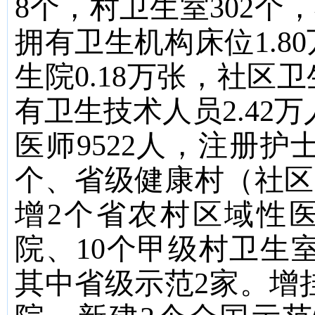
8
个，村卫生室
302
个，
拥有卫生机构床位
1.80
生院
0.18
万张，社区卫
有卫生技术人员
2.42
万
医师
9522
人，注册护
个、省级健康村（社区
增
2
个省农村区域性
院、
10
个甲级村卫生
其中省级示范
2
家。增