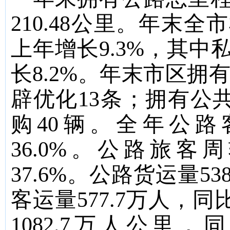
210.4
8
公里。
年末全市
上年增长
9.3%
，其中
长
8.2%
。年末市区拥
辟优化
13
条；拥有公
购
40
辆。全年公路
36.0%
。公路旅客周
37.6%
。公路货运量
538
客运量
577.7
万人，同
1082.7
万人公里，同