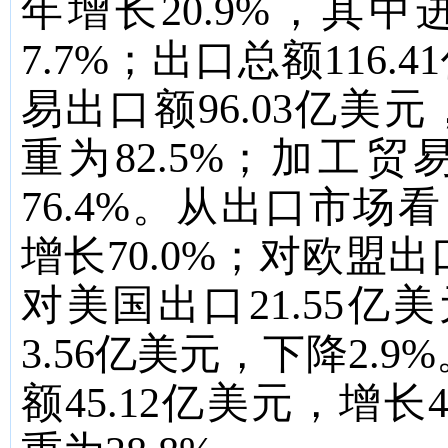
年增长
20.9%
，其中
7.7%
；出口总额
116.41
易出口额
96.03
亿美元
重为
82.5%
；加工贸
76.4%
。从出口市场看
增长
70.0%
；对欧盟出
对美国出口
21.55
亿美
3.56
亿美元，下降
2.9%
额
45.12
亿
美
元，增长