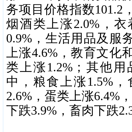
务项目价格指数
101.2
烟酒类上涨
2.0
%
，衣
0.9
%
，生活用品及服
上涨
4.6%
，教育文化
类上涨
1.2
%
；其他用
中，粮食上涨
1.5
%
，
2.6
%
，蛋类上涨
6.4
%
下跌
3.9
%
，畜肉下跌
2.