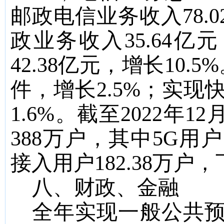
邮政电信业务收入
78.0
政业务收入
35.64
亿元
42.38
亿元，增长
10.5%
件，增长
2.5%
；实现
1.6%
。截至
2022
年
12
388
万户，其中
5G
用户
接入用户
182.38
万户，
八、财政、金融
全年实现一般公共