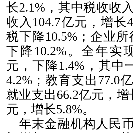
长
2.1%
，其中税收收
收入
104.7
亿元，增长
税下降
10.5%
；企业所
下降
10.2%
。全年实
元，下降
1.4%
，其中
4.2%
；教育支出
77.0
就业支出
66.2
亿元，增
元，增长
5.8%
。
年末金融机构人民