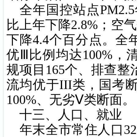
全年国控站点
PM2.5
比上年下降
2.8%
；空气
下降
4.4
个百分点。全
优Ⅲ比例均达
100%
，
规项目
165
个、排查整
流均优于
III
类
，
国考
100%
、无劣Ⅴ类断面
。
十三、人口、就业
年末全市常住人口
32