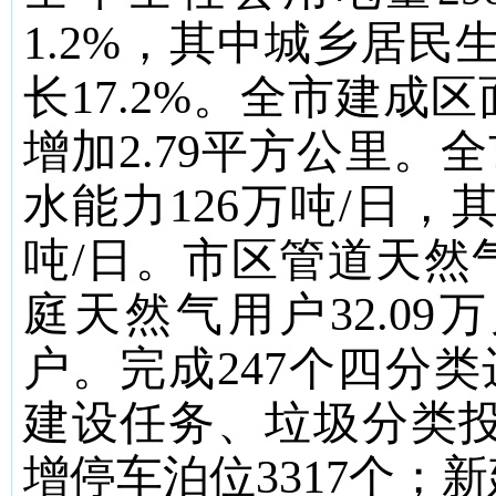
1.2%
，其中城乡居民
长
17.2%
。全市建成区
增加
2.79
平方公里。全
水能力
126
万吨
/
日，
吨
/
日。市区管道天然
庭天然气用户
32.09
万
户。完成
247
个四分类
建设任务、垃圾分类
增停车泊位
3317
个；新