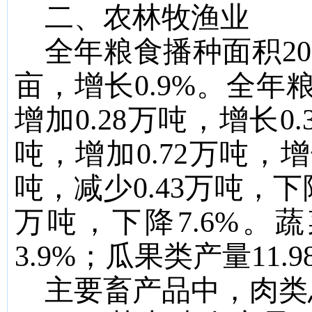
二、农林牧渔业
全年粮食播种面积
20
亩，
增长
0.9
%
。全年
增加
0.28
万吨，增长
0.
吨，
增加
0.72
万吨，
增
吨，
减少
0.43
万吨，
下
万吨，
下降
7.6%
。蔬
3.9%
；瓜果类产量
11
.
9
主要畜产品中，肉类