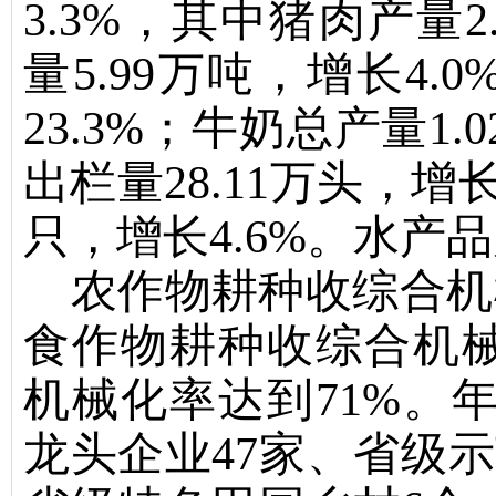
3.3%
，其中猪肉产量
2
量
5.99
万吨，增长
4.0
23.3
%
；牛奶总产量
1.0
出栏量
28.11
万头，
增
只，增长
4.6%
。
水产品
农作物耕种收综合机
食作物耕种收综合机
机械化率达到
71%
。
龙头企业
47
家、省级示