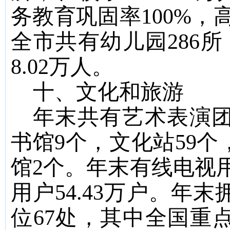
务教育巩固率
100%
，
全市共有幼儿园
286
所
8.02
万人。
十、
文化和旅游
年末共有艺术表演
书馆
9
个，文化站
59
个
馆
2
个。年末有线电视
用户
54.43
万户。年末
位
67
处，其中全国重