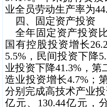
业全员劳动生产率为
44
四、固定资产投资
全年固定资产投资
国有控股投资
增长
26.
5.5%
，民间投资
下降
5
业投资
下降
41.3%
，第
造业
投资
增长
4.7%
；
分别
完成高技术产业投
亿元、
130.44
亿元，