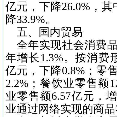
亿元，
下降
26.0
%
，其
降
33.9
%
。
五、国内贸易
全年实现社会消费
年
增长
1.3
%
。按消费
亿元，
下降
0.8
%
；零
2.2
%
；餐饮业零售额
1
业零售额
6.57
亿元，
业通过网络实现的商品