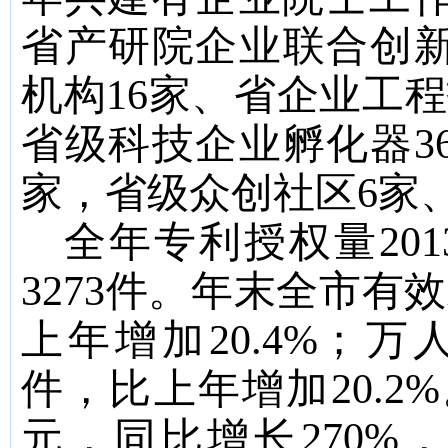
省产研院企业联合创
机构
16
家、省企业工程
省级科技企业孵化器
3
家，省级众创社区
6
家
全年专利授权量
201
3273
件。年末全市有效
上年增加
20.4%
；万
件，比上年增加
20.
2
%
元，同比增长
270
%
，