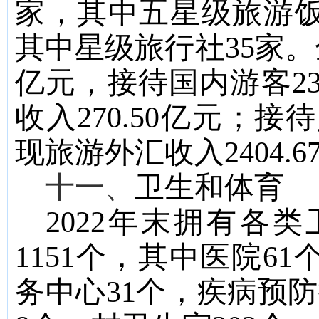
家，其中五星级
旅游
其中星级旅行社
35
家。
亿元，接待国内游客
2
收入
270.50
亿元；接待
现旅游外汇收入
2404.6
十一、
卫生和体育
2022
年末拥有各类
1151
个，其中医院
61
务中心
31
个，疾病预防