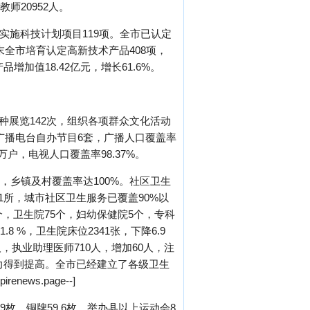
教师20952人。
织实施科技计划项目119项。全市已认定
末全市培育认定高新技术产品408项，
增加值18.42亿元，增长61.6%。
种展览142次，组织各项群众文化活动
，广播电台自办节目6套，广播人口覆盖率
万户，电视人口覆盖率98.37%。
，乡镇及村覆盖率达100%。社区卫生
1所，城市社区卫生服务已覆盖90%以
个，卫生院75个，妇幼保健院5个，专科
 %，卫生院床位2341张，下降6.9
人，执业助理医师710人，增加60人，注
能力得到提高。全市已经建立了各级卫生
s.page--]
9枚，铜牌59.6枚。举办县以上运动会8