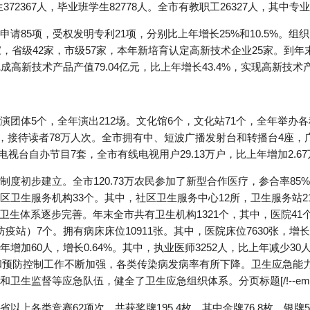
生372367人，毕业班学生82778人。全市有教职工26327人，其中专业
请85项，受权发明专利21项，分别比上年增长25%和10.5%。组
家，省级42家，市级57家，本年新培育认定高新技术企业25家。到年
高新技术产品产值79.04亿元，比上年增长43.4%，实现高新技术产品
团体5个，全年演出212场。文化馆6个，文化站71个，全年举办各
万册，接待读者78万人次。全市拥有中、短波广播发射台和转播台4座
电视台自办节目7套，全市有线电视用户29.13万户，比上年增加2.67
度初步建立。全市120.73万农民参加了新型合作医疗，参合率85%
卫生服务机构33个。其中，社区卫生服务中心12所，卫生服务站2
卫生体系逐步完善。年末全市共有卫生机构1321个，其中，医院41
）7个。拥有病床床位10911张。其中，医院床位7630张，增长1.8
年增加60人，增长0.64%。其中，执业医师3252人，比上年减少30
救治和预防控制工作不断加强，各类传染病发病率有所下降。卫生应急
督等应急队伍，健全了卫生应急组织体系。分页标题[/!--empirenew
上各类竞赛62项次，共获奖牌195.4枚。其中金牌76.8枚，银牌5