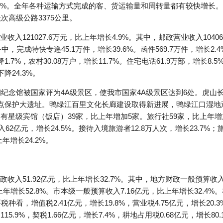
7.3%。全年各种运输方式完成的客、货运输量和周转量都有较快增长。
次高级公路3375公里。
121027.6万元，比上年增长4.9%。其中，邮政营业收入10406
业务中，完成特快专递45.1万件，增长39.6%。函件569.7万件，增长2
降1.7%，农村30.08万户，增长11.7%。住宅电话61.9万部，增长8
降24.3%。
朝纪念馆被国家评为4A级景区，使我市国家4A级景区达到6处。虎
重点保护大遗址。鸭绿江百里文化长廊建设取得新进展，鸭绿江口湿
有星级宾馆（饭店）39家，比上年增加5家。旅行社59家，比上年增加
62亿元，增长24.5%。接待入境旅游者12.8万人次，增长23.7%；
年增长24.2%。
入51.92亿元，比上年增长32.7%。其中，地方财政一般预算收入21
上年增长52.8%。市本级一般预算收入7.16亿元，比上年增长32.
要税种看，增值税2.41亿元，增长19.8%，营业税4.75亿元，增长20.
115.9%，契税1.66亿元，增长7.4%，耕地占用税0.68亿元，增长8