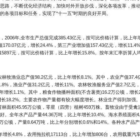
思路，不断优化经济结构，加快对外开放步伐，深化各项改革，推
的各项目标和任务，实现了“十一五”时期的良好开局。
006年,全市生产总值完成385.43亿元，按可比价格计算，比上年
值170.07亿元，增长24.4%，第三产业增加值157.43亿元，增长1
总值15897元，按可比价格计算，比上年增长15.8%。按年末汇率折算人
林牧渔业总产值98.2亿元，比上年增长8.1%。其中，农业产值37.4亿
降1.8%，渔业产值31.2亿元，增长11%。农林牧渔服务业产值2.7亿
年增长1.1%。其中，粮食作物播种面积(不含薯类)16.2万公顷，增长
年增长18.2%。主要农作物产量都有较大幅度增长。林业生产得到加强
山育林面积45.95万公顷，零星（四旁）植树459万株。畜牧业由于
全年水产品产量44.36万吨，比上年增长10.4%。海水养殖面积4.
.33万公顷，产量8.64万吨，比上年分别增长0.6%和14%。各种水产
增长4.8%，农用拖拉机17113台，比上年增加806台，农用载重汽车