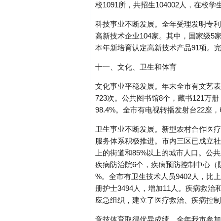
校1091所，共招生104002人，在校学
科技事业不断发展。全年受理发明专利申
高新技术企业104家。其中，国家级5
本年新培育认定高新技术产品91项。完成
十一、文化、卫生和体育
文化事业平稳发展。年末全市有文艺表演
723次。公共图书馆8个，藏书121
98.4%。全市有电视转播发射台22座，
卫生事业不断发展。新型农村合作医疗制
服务体系积极推进。市内三区已成立社区
上的街道和85%以上的城市人口。公共
疾病防治院6个，疾病预防控制中心（防疫站
%。全市有卫生技术人员9402人，比上
册护士3494人，增加11人。疾病
应急组织，建立了医疗救治、疾病控制和卫生监
竞技体育取得优异成绩。全年我市参加省以