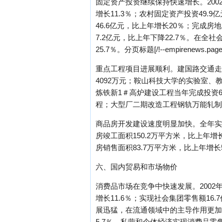
固定资产投资继续保持快速增长。2002
增长11.3％；农村固定资产投资49
46.6亿元，比上年增长20％；完成房地
7.2亿元，比上年下降22.7％。在全
25.7％。分页标题[/!--empirenews.page-
重点工程项目进展顺利。建国路交通走
4092万元；鞍山科技大学的实验室、
炼铁新1＃高炉建设工程当年完成投资6
程；大型厂二期改造工程钢轨万能轧制
商品房开发建设速度明显加快。全年实现商
房竣工面积150.2万平方米，比上年增长
房销售面积83.7万平方米，比上年增长5
六、国内贸易和市场物价
消费品市场在竞争中快速发展。2002年
增长11.6％；实现社会集团零售额1
展迅猛，在流通领域中的主导作用更加突
5.7％。私营和个体经济实现消费品零售