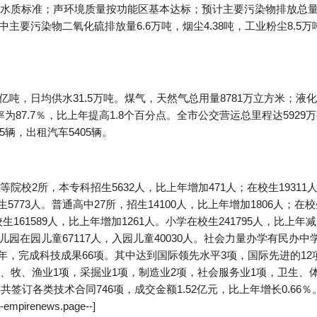
水质标准；声环境质量按功能区基本达标；预计主要污染物排放总量比
主要污染物二氧化硫排放量6.6万吨，烟尘4.38吨，工业粉尘8.5万吨
亿吨，日均供水31.5万吨。煤气，天然气总用量8781万立方米；液化气
率为87.7％，比上年提高1.8个百分点。全市公交营运总里程达5929
5辆，出租汽车5405辆。
校2所，本专科招生5632人，比上年增加471人；在校生19311
生5773人。普通高中27所，招生14100人，比上年增加1806人；在校
校生161589人，比上年增加1261人。小学在校生241795人，比上年
儿园在园儿童67117人，入园儿童40030人。社会力量办学有民办中
2年，完成科技成果66项。其中达到国际领先水平3项，国际先进的12
、牧、渔业1项，采掘业1项，制造业2项，社会服务业1项，卫生、
签订各类技术合同746项，成交金额1.52亿元，比上年增长0.66
irenews.page--]