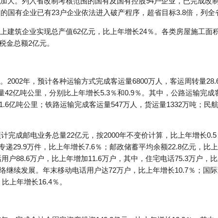
加大。列入省改制考核范围的国有及国有控股94户企业，已完成改制
的国有企业已有23户企业依法进入破产程序，超省目标3.8倍，列全
建筑企业实现总产值62亿元，比上年增长24％。各类房屋施工面积412
，税金总额2亿元。
002年，预计各种运输方式完成客运量6800万人，客运周转量28.
量42亿吨公里，分别比上年增长5.3％和0.9％。其中，公路运输完成客
1.6亿吨公里；铁路运输完成客运量547万人，货运量1332万吨；民
预计完成邮电业务总量22亿元，按2000年不变价计算，比上年增长0
特快专递29.9万件，比上年增长7.6％；邮政储蓄平均余额22.8亿元
话用户88.6万户，比上年增加11.6万户，其中，住宅电话75.3万户
网络继续发展。年末移动电话用户达72万户，比上年增长10.7％；国际
，比上年增长16.4％。