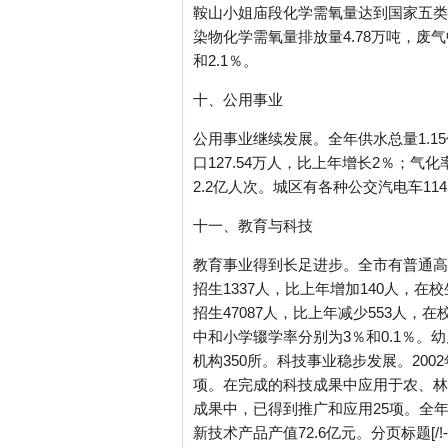
鞍山小姐庙段化学需氧量达到国家五类
染物化学需氧量排放量4.78万吨，废气中
和2.1％。
十、公用事业
公用事业继续发展。全年供水总量1.15
口127.54万人，比上年增长2％；气化
2.2亿人次。城区有各种公交汽电车114
十一、教育与科技
教育事业得到长足进步。全市有普通高等院
招生1337人，比上年增加140人，在校
招生47087人，比上年减少553人，在
中和小学辍学率分别为3％和0.1％。幼
机构350所。科技事业稳步发展。200
项。在完成的科技成果中应用于农、林
成果中，已得到推广和应用25项。全年共
新技术产品产值72.6亿元。分页标题[/!--emp