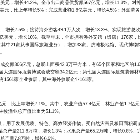
1亿美元，增长44.2%。全市出口商品供货额567亿元，增长11.3%
亿美元，比上年增长5%；完成营业额1.8亿美元，增长4.5%；外派劳
，增长7.5%；接待海外游客49.1万人次，增长13.3%。实现旅游总
.3亿美元，增长10%。截至年末，全市拥有涉外宾馆（饭店）176家
7家（其中21家从事国际旅游业务），增加33家。虎滩极地馆、现代博
。
交额306亿元，总展出面积42.3万平方米，有65个国家和地区的1.
四届大连国际服装博览会成交额34.2亿元；第七届大连国际建筑装饰
有1561家企业参展，其中海外参展企业161家。
元，比上年增长7.1%。其中，农业产值57.4亿元，林业产值1.7亿元，
林牧渔业总产值比重为51.1%。
公顷，用于发展优质、特色、高效经济作物。受自然灾害及粮田面积调
菜总产量211.8万吨，增长1.3%；水果总产量65.2万吨，增长0.8%。
总产量7.8万吨，增长6.9%。