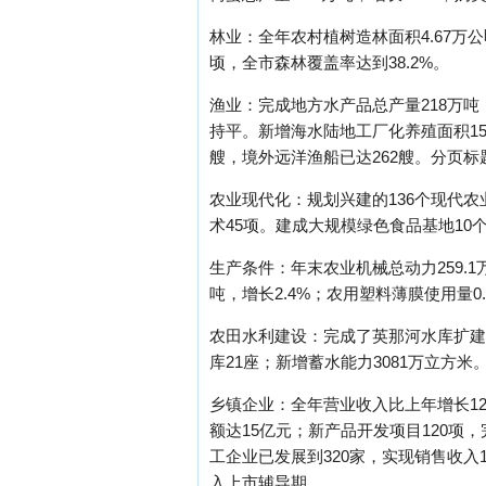
林业：全年农村植树造林面积4.67万公
顷，全市森林覆盖率达到38.2%。
渔业：完成地方水产品总产量218万吨，
持平。新增海水陆地工厂化养殖面积1
艘，境外远洋渔船已达262艘。分页标题[/!--e
农业现代化：规划兴建的136个现代农
术45项。建成大规模绿色食品基地10个
生产条件：年末农业机械总动力259.1
吨，增长2.4%；农用塑料薄膜使用量0.
农田水利建设：完成了英那河水库扩建土
库21座；新增蓄水能力3081万立方米
乡镇企业：全年营业收入比上年增长12.
额达15亿元；新产品开发项目120项
工企业已发展到320家，实现销售收入1
入上市辅导期。