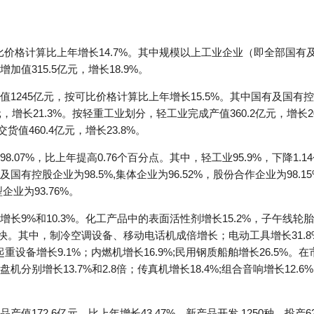
可比价格计算比上年增长14.7%。其中规模以上工业企业（即全部国有
值315.5亿元，增长18.9%。
1245亿元，按可比价格计算比上年增长15.5%。其中国有及国有控
亿元，增长21.3%。按轻重工业划分，轻工业完成产值360.2亿元，增长2
货值460.4亿元，增长23.8%。
07%，比上年提高0.76个百分点。其中，轻工业95.9%，下降1.14个
有控股企业为98.5%,集体企业为96.52%，股份合作企业为98.15
企业为93.76%。
9%和10.3%。化工产品中的表面活性剂增长15.2%，子午线轮胎
快。其中，制冷空调设备、移动电话机成倍增长；电动工具增长31.8%
；起重设备增长9.1%；内燃机增长16.9%;民用钢质船舶增长26.5
增长13.7%和2.8倍；传真机增长18.4%;组合音响增长12.6%;服
值172.6亿元，比上年增长43.47%。新产品开发 1250种，投产