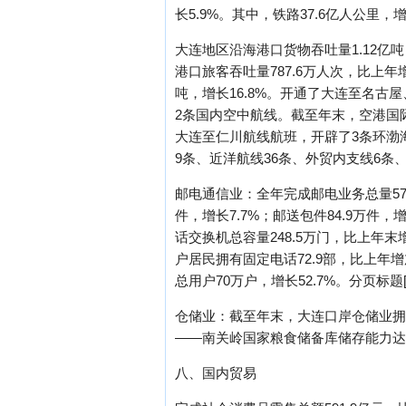
长5.9%。其中，铁路37.6亿人公里，增
大连地区沿海港口货物吞吐量1.12亿吨
港口旅客吞吐量787.6万人次，比上年
吨，增长16.8%。开通了大连至名
2条国内空中航线。截至年末，空港国
大连至仁川航线航班，开辟了3条环渤
9条、近洋航线36条、外贸内支线6条
邮电通信业：全年完成邮电业务总量57.7
件，增长7.7%；邮送包件84.9万件
话交换机总容量248.5万门，比上年末增
户居民拥有固定电话72.9部，比上年增加
总用户70万户，增长52.7%。分页标题[/!--em
仓储业：截至年末，大连口岸仓储业拥有
——南关岭国家粮食储备库储存能力达1
八、国内贸易