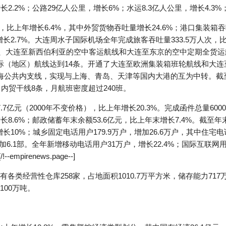
长2.2%；公路29亿人公里，增长6%；水运8.3亿人公里，增长4.3%；
，比上年增长6.4%，其中外贸货物吞吐量增长24.6%；港口集装箱吞吐量
增长2.7%。大连周水子国际机场全年完成旅客吞吐量333.5万人次，比
古屋、大连至新西伯利亚的空中客运航线和大连至东京的空中定期全货
际（地区）航线达到14条。开通了大连至欧洲集装箱班轮航线和大
海公共内支线，实现与上海、青岛、天津等国内大港的互为中转。截
、内贸干线8条，月航班密度超过240班。
亿元（2000年不变价格），比上年增长20.3%。完成函件总量6000.1
，增长8.6%；邮政储蓄年末余额53.6亿元，比上年末增长7.4%。截至
长10%；城乡固定电话用户179.9万户，增加26.6万户，其中住宅电话
6.1部。全年新增移动电话用户31万户，增长22.4%；国际互联网用户
pirenews.page--]
各类经营性仓库258家，占地面积1010.7万平方米，储存能力71
00万吨。