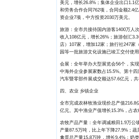
美元，增长26.8%；集体企业出口1.
和劳务合作合同762项，合同金额2.4
资企业7项，中方投资2030万美元。
旅游：全市共接待国内游客1400万人次
收入108亿元，增长26%；旅游创汇3
店）107家，增加12家；旅行社24
园等一批旅游文化设施已竣工交付使用
会展：全年举办大型展览会56个，实现成
中海外企业参展家数占15.5%。第十
汽车暨零部件展成交额达57.6亿元，共
四、农业 乡镇企业
全市完成农林牧渔业现价总产值216.8亿
亿元。其中渔业产值增长15.3%，占农
农牧产品产量：全年调减粮田1.9万
产量87.5万吨，比上年下降27.9%；蔬
禽蛋总产量15.8万吨，增长9.4%；奶类