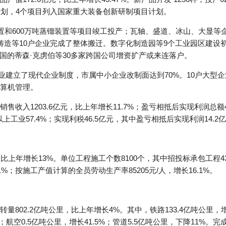
计划，4个项目列入国家重大装备创新研制项目计划。
置和600万吨蒸镏装置等项目竣工投产；瓦轴、盛道、冰山、大显等
铸造等10户企业完成了整体搬迁。数字化制造园等9个工业园区建设
国的蒂森·克虏伯等30多家跨国公司增资扩产或来连落户。
企业建立了现代企业制度，市属中小企业改制面达到70%。10户大型
算机管理。
售收入1203.6亿元，比上年增长11.7%；盈亏相抵后实现利润总额
上工业57.4%；实现利税46.5亿元，其中盈亏相抵后实现利润14.2亿
上年增长13%。单位工程施工个数8100个，其中招投标承包工程43
.1%；按施工产值计算的全员劳动生产率85205元/人，增长16.1%。
802.2亿吨公里，比上年增长4%。其中，铁路133.4亿吨公里，增长
1%；航空0.5亿吨公里，增长41.5%；管道5.5亿吨公里，下降11%。