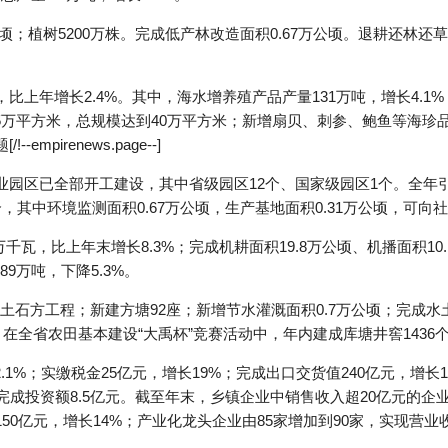
顷；植树5200万株。完成低产林改造面积0.67万公顷。退耕还林还草
比上年增长2.4%。其中，海水增养殖产品产量131万吨，增长4.1%
5万平方米，总规模达到40万平方米；新增扇贝、刺参、鲍鱼等海珍品
mpirenews.page--]
业园区已全部开工建设，其中省级园区12个、国家级园区1个。全年
，其中环境监测面积0.67万公顷，生产基地面积0.31万公顷，可向
万千瓦，比上年末增长8.3%；完成机耕面积19.8万公顷、机播面积10
89万吨，下降5.3%。
石方工程；新建方塘92座；新增节水灌溉面积0.7万公顷；完成水土
。在全省农田基本建设“大禹杯”竞赛活动中，年内建成库塘井窖1436个
1%；实缴税金25亿元，增长19%；完成出口交货值240亿元，增长1
，完成投资额8.5亿元。截至年末，乡镇企业中销售收入超20亿元的企
50亿元，增长14%；产业化龙头企业由85家增加到90家，实现营业收