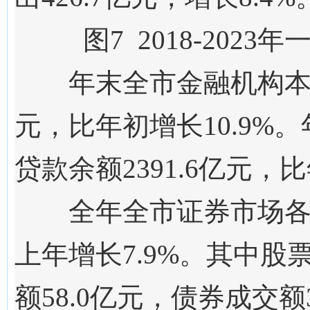
图
7
201
8
-202
3
年
年末
全市
金融机构
元，比年初增长
10.9
%。
贷款余额
2391.6
亿元，比
全年全市证券市场
上年
增长
7.9
%。其中股
额
58.0
亿元，债券成交额