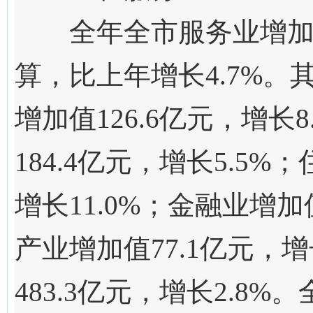
全年全市服务业增
算，比上年
增长
4.7
%。
增加值
126.6
亿元，
增长
8
1
84.4
亿元，增长
5.5
%；
增长1
1.0
%；金融业
增加
产业
增加值
77.1
亿元，
增
483.3
亿元，增长
2.8
%。