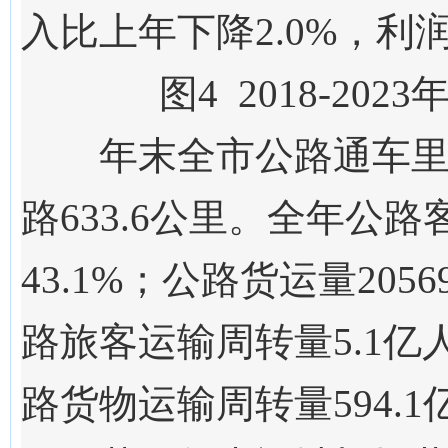
入比上年下降2.0%，利润
图
4
201
8
-202
3
年末全市公路通车里
路6
33.6
公里。全年公路
43.1
%；公路货运量
205
6
路旅客运输周转量
5.1
亿
路货物运输周转量
594.1