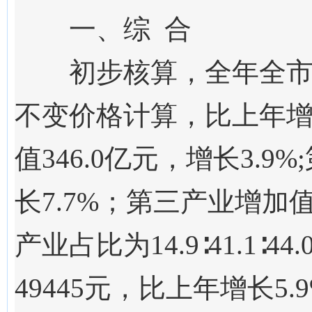
一、综 合
初步核算，全年全
不变
价格计算，比上年
值
346.0
亿元，增长
3.9
%
长
7.7
%；第三产业增加
产业
占比为
14.9∶41.1∶44.
4
9445
元，比上年增长
5.9