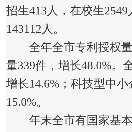
招生
413
人，在校生
25
49
143112
人。
全年全市专利
授权
量
339
件
，增长
48.0
%
。
增长
1
4.6%；
科技型中小
15.0
%。
年末
全市有国家基