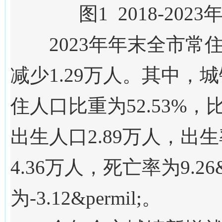
图1
201
8
-202
3
202
3
年
年
末全市常
减少
1.29
万人。其中，
城
住人口比重为
52.53
%，
出生人口
2.89
万人，出生率
4.36万人，死亡率为
9.26
为
-3.12
&permil;。