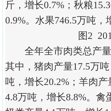
斤，增长
0.
7
%；秋粮1
5.
3
0.9
%
。
水果
746.5
万吨，
图2
20
全年
全市
肉类总产
其中，猪肉产量
17.5
万吨
吨，增长
20.2
%；羊肉产量
4.8
万吨，增长
8.8
%。禽