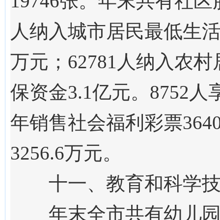
19746
张。年末共有社区
人
纳入城市居民最低生
万元；
62781
人纳入农村
保资金
3.1
亿元。
8752
人
年销售社会福利彩票
364
3256.6
万
元。
十
一
、教育和科学
年
末
全
市
共有幼儿