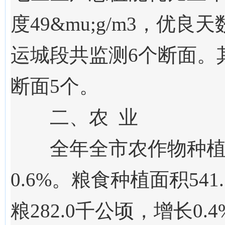
度
49
&mu;g/m3，优良
运城段共监测
6
个断面。
断面
5
个。
二、农 业
全年
全市
农作物种
0.
6
%。粮食种植面积
541.
粮
282.0
千公顷，
增长
0.4