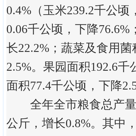
0.4
%（玉米
239.2
千公顷
0.06
千公顷，下降
76.6
%
长
22.2
%；蔬菜及食用菌
2.5
%
。
果园面积
192.6
千
面积
77.4
千公顷，下降
2.
全年
全市
粮食总产
公斤，
增长
0.8
%。其中