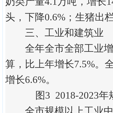
奶类
产量
4.1
万吨，增长
1
头，下降0.6%；生猪出栏2
三、工业和建筑业
全年
全市
全部工业
算，
比上年增长
7.5
%。
增长
6.6
%。
图
3
201
8
-202
3
年
全市规模以上工业