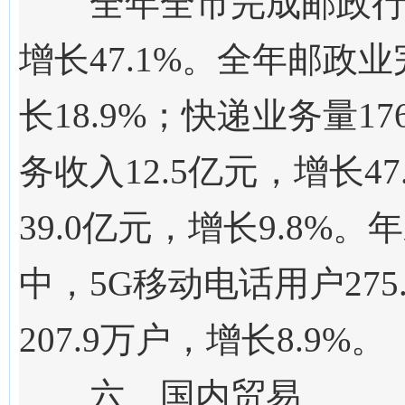
全年全
市
完成邮政
增长
47.1
%
。
全年邮政业
长18.9%；
快递业务量
17
务收入12.5亿元，增长4
39.0
亿元，增长
9.8%。
年
中，5G移动电话用户
275
207.9
万户，增长
8.9
%。
六、国内贸易