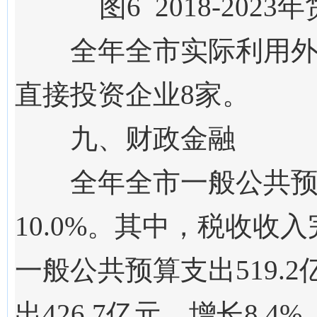
图
6
201
8
-202
3
年
全年全市实际利用
直接投资企业
8
家。
九、财政金融
全年全市一般公共
10.0
%
。
其中，税收收入
一般公共预算支出
519.2
出
426.
7
亿元，
增长
8.4
%