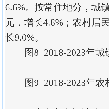
6.6%。按常住地分，城镇
元，增长4.8%；农村居
长9.0%。
图
8
201
8
-202
3
年
城
图
9
201
8
-202
3
年农