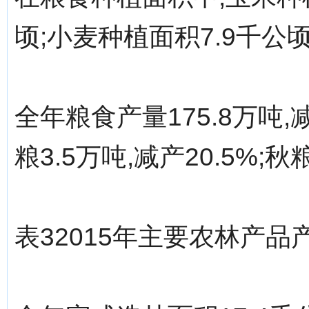
顷;小麦种植面积7.9千公顷
全年粮食产量175.8万吨,减
粮3.5万吨,减产20.5%;秋
表32015年主要农林产