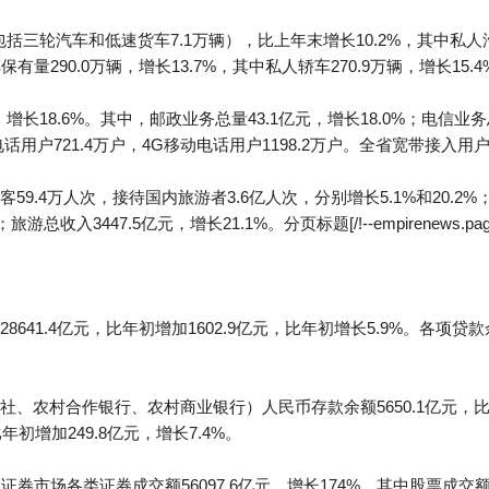
括三轮汽车和低速货车7.1万辆），比上年末增长10.2%，其中私人汽车
保有量290.0万辆，增长13.7%，其中私人轿车270.9万辆，增长15.4
增长18.6%。其中，邮政业务总量43.1亿元，增长18.0%；电信业务总
话用户721.4万户，4G移动电话用户1198.2万户。全省宽带接入用户6
.4万人次，接待国内旅游者3.6亿人次，分别增长5.1%和20.2%；
总收入3447.5亿元，增长21.1%。分页标题[/!--empirenews.page
1.4亿元，比年初增加1602.9亿元，比年初增长5.9%。各项贷款余额1
、农村合作银行、农村商业银行）人民币存款余额5650.1亿元，比年
比年初增加249.8亿元，增长7.4%。
券市场各类证券成交额56097.6亿元，增长174%。其中股票成交额47