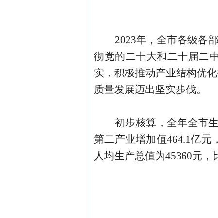
202
3
年，全市各级各
彻党的二十大和二十届二
实，积极推动产业结构优化
质量发展迈出坚实步伐。
初步核算，
全年
全
市
第二产业增加值
464.1
亿元
人均生产总值为
45360
元，