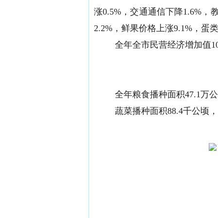
涨0.5%，交通通信下降1.6%
2.2%，鲜果价格上涨9.1%，蛋
全年全市民营经济增加值
全年粮食播种面积
47.1
蔬菜播种面积
88.4千公顷