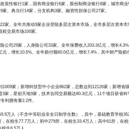
政策性银行1家，国有商业银行6家，股份制商业银行8家，城市商业
9家。典当行14家，分支机构3家。融资性担保公司27家。
22家。全年共推动9家企业登陆多层次资本市场，全市多层次资本市
股权交易市场100家。
公司29家，人身险公司33家。全年保费收入203.3亿元，增长4.3
亿元，增长10.5%。全年赔付额60.0亿元，增长7.4%，其中财产险赔付
1009家；新增科技型中小企业862家，总数达到12126家；新增省
3家，星创天地9家，技术合同交易额达80.3亿元，11个项目获省科
专利拥有量2.2件。
59.9万人（不含中等职业非全日制学生数），其中，基础教育学校352
8所，在校生77.7万人；初中279所，在校生33.4万人；高中61所，在
校生6.5万人。