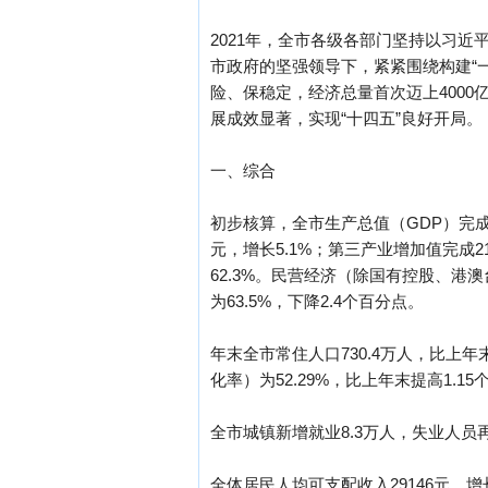
2021年，全市各级各部门坚持以习
市政府的坚强领导下，紧紧围绕构建“
险、保稳定，经济总量首次迈上400
展成效显著，实现“十四五”良好开局。
一、综合
初步核算，全市生产总值（GDP）完成41
元，增长5.1%；第三产业增加值完成210
62.3%。民营经济（除国有控股、港
为63.5%，下降2.4个百分点。
年末全市常住人口730.4万人，比上年
化率）为52.29%，比上年末提高1.1
全市城镇新增就业8.3万人，失业人员再
全体居民人均可支配收入29146元，增