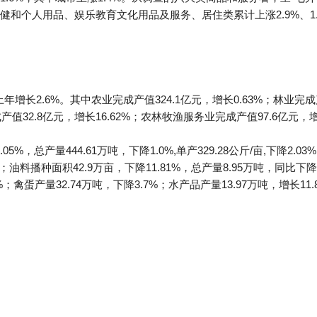
个人用品、娱乐教育文化用品及服务、居住类累计上涨2.9%、1.6%、3.
年增长2.6%。其中农业完成产值324.1亿元，增长0.63%；林业完成
成产值32.8亿元，增长16.62%；农林牧渔服务业完成产值97.6亿元，增
05%，总产量444.61万吨，下降1.0%,单产329.28公斤/亩,下降2.
6%；油料播种面积42.9万亩，下降11.81%，总产量8.95万吨，同比下降
%；禽蛋产量32.74万吨，下降3.7%；水产品产量13.97万吨，增长11.